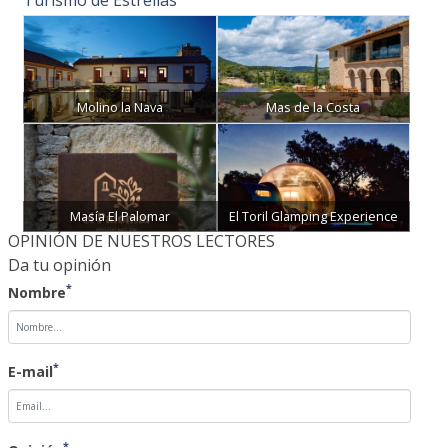
Molino la Nava
Mas de la Costa
Masía El Palomar
El Toril Glamping Experience
OPINIÓN DE NUESTROS LECTORES
Da tu opinión
*
Nombre
*
E-mail
*