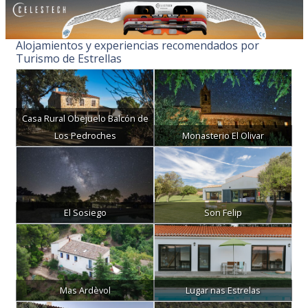
Alojamientos y experiencias recomendados por
Turismo de Estrellas
Casa Rural Obejuelo Balcón de
Los Pedroches
Monasterio El Olivar
El Sosiego
Son Felip
Mas Ardèvol
Lugar nas Estrelas