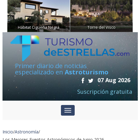
Hábitat Cigüeña Negra
Torre del Visco
Primer diario de noticias
especializado en
Astroturismo
07 Aug 2026
Suscripción gratuita
Inicio
/
Astronomía
/
Los Mejores Eventos Astronómicos de Junio 2026