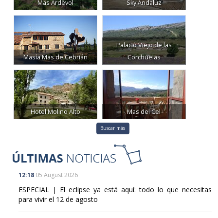
Mas Ardèvol
Sky Andaluz
Palacio Viejo de las
Masía Mas de Cebrián
Corchuelas
Hotel Molino Alto
Mas del Cel
Buscar más
12:18
05 August 2026
ESPECIAL | El eclipse ya está aquí: todo lo que necesitas
para vivir el 12 de agosto