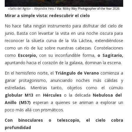
«Salto del Agrio» – Alejandra Heis
/ Vía: Milky Way Photographer of the Year 2026
Mirar a simple vista: redescubrir el cielo
No hace falta ningún instrumento para disfrutar del cielo de
junio. Basta con levantar la vista en una noche oscura para
reconocer la silueta curva de la Vía Láctea, extendiéndose
como un río de luz sobre nuestras cabezas. Constelaciones
como
Escorpio,
con su inconfundible forma,
o Sagitario,
apuntando hacia el corazón de la galaxia, dominan la escena.
En el hemisferio norte, el
Triángulo de Verano
comienza a
ganar protagonismo, anunciando noches más cálidas y
estrelladas. Mientras tanto, objetos como el cúmulo
globular M13
en
Hércules
o la delicada
Nebulosa del
Anillo (M57)
esperan a quienes se animan a explorar un
poco más allá con prismáticos.
Con
binoculares
o telescopio, el cielo cobra
profundidad