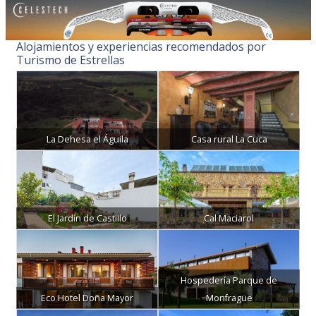
Alojamientos y experiencias recomendados por
Turismo de Estrellas
La Dehesa el Águila
Casa rural La Cuca
El Jardín de Castillo
Cal Maciarol
Hospedería Parque de
Eco Hotel Doña Mayor
Monfragüe