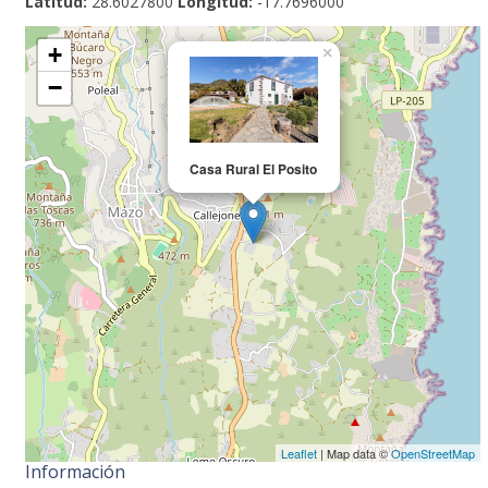
Latitud:
28.6027800
Longitud:
-17.7696000
+
×
−
Casa Rural El Posito
Leaflet
| Map data ©
OpenStreetMap
Información