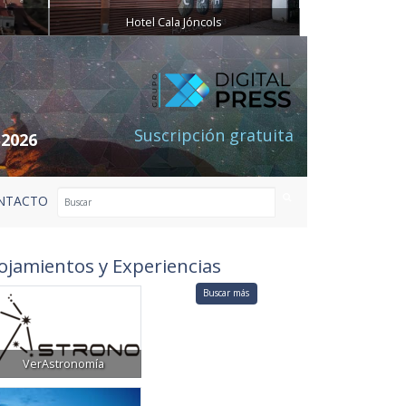
Hotel Cala Jóncols
Suscripción gratuita
 2026
NTACTO
ojamientos y Experiencias
Buscar más
VerAstronomía