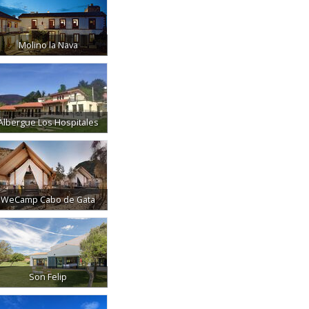
Molino la Nava
Albergue Los Hospitales
WeCamp Cabo de Gata
Son Felip