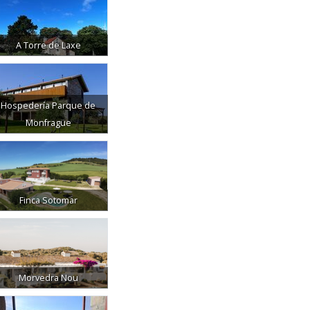
A Torre de Laxe
Hospedería Parque de
Monfragüe
Finca Sotomar
Morvedra Nou