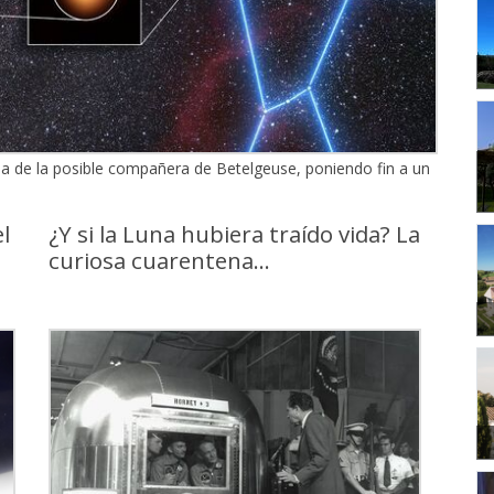
a de la posible compañera de Betelgeuse, poniendo fin a un
l
¿Y si la Luna hubiera traído vida? La
curiosa cuarentena...