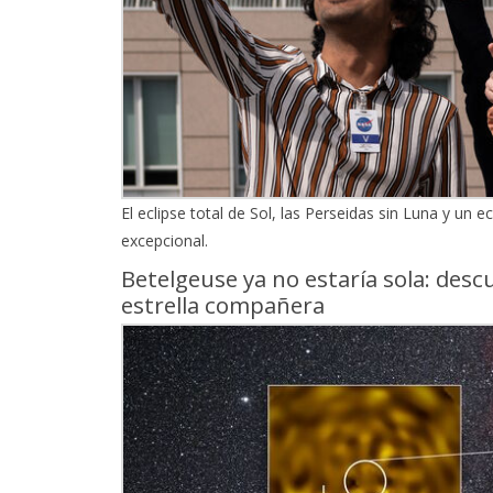
El eclipse total de Sol, las Perseidas sin Luna y un 
excepcional.
Betelgeuse ya no estaría sola: desc
estrella compañera