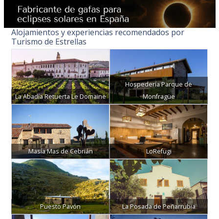
Alojamientos y experiencias recomendados por
Turismo de Estrellas
Hospedería Parque de
La Abadía Retuerta Le Domaine
Monfragüe
Masía Mas de Cebrián
LoRefugi
Puesto Pavón
La Posada de Peñarrubia