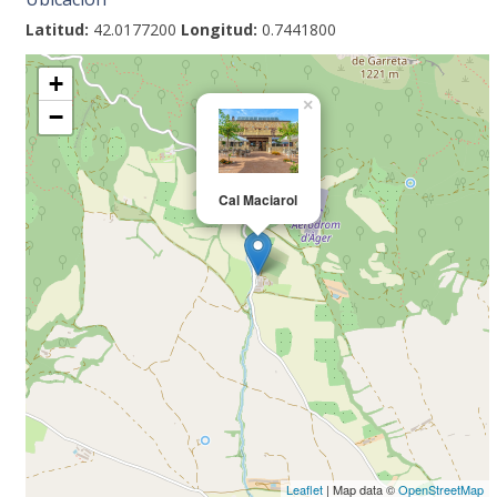
Latitud:
42.0177200
Longitud:
0.7441800
+
×
−
Cal Maciarol
Leaflet
| Map data ©
OpenStreetMap