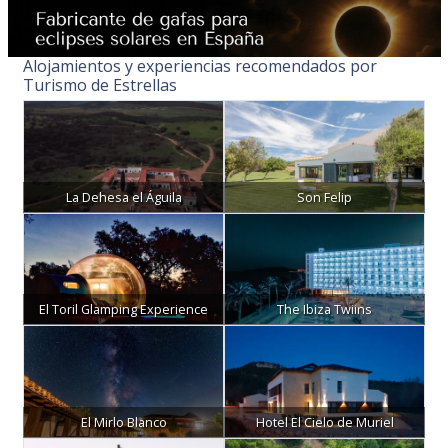
Alojamientos y experiencias recomendados por
Turismo de Estrellas
La Dehesa el Águila
Son Felip
El Toril Glamping Experience
The Ibiza Twiins
El Mirlo Blanco
Hotel El Cielo de Muriel