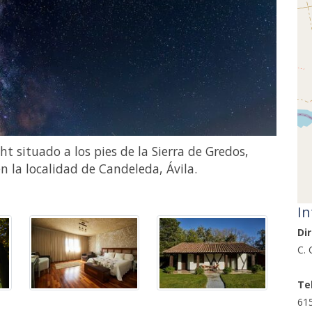
ht situado a los pies de la Sierra de Gredos,
en la localidad de Candeleda, Ávila.
In
Dir
C. 
Te
61