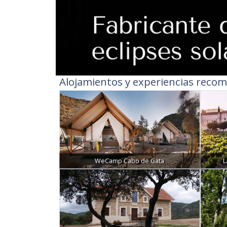
Alojamientos y experiencias recom
WeCamp Cabo de Gata
L