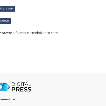
Página web
Reservas
ntacto:
info@hotelelmirloblanco.com
tremadura