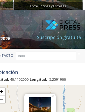
Entre Encinas y Estrellas
Suscripción gratuita
 2026
NTACTO
icación
titud:
40.1152000
Longitud:
-5.2591900
+
×
−