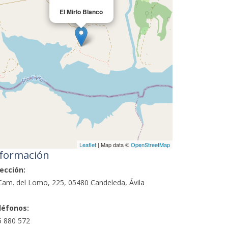
El Mirlo Blanco
Leaflet
| Map data ©
OpenStreetMap
formación
ección:
Cam. del Lomo, 225, 05480 Candeleda, Ávila
léfonos:
5 880 572