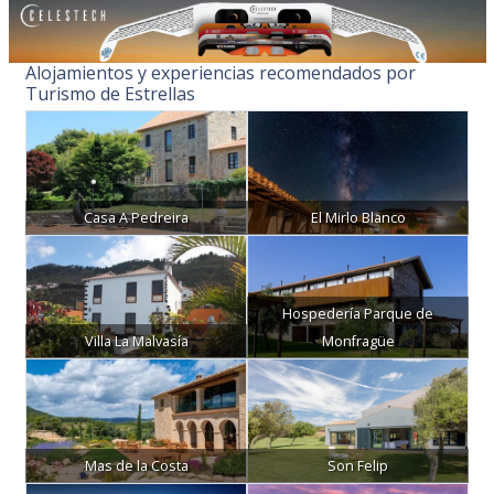
Alojamientos y experiencias recomendados por
Turismo de Estrellas
Casa A Pedreira
El Mirlo Blanco
Hospedería Parque de
Villa La Malvasía
Monfragüe
Mas de la Costa
Son Felip