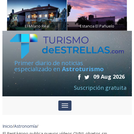
El Milano Real
Estancia El Pañuelo
Primer diario de noticias
especializado en
Astroturismo
09 Aug 2026
Suscripción gratuita
Inicio
/
Astronomía
/
El Pentágono publica nuevos vídeos OVNI: objetos sin