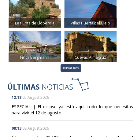
Les Cots de Lloberola
Villas Puerta del Cielo
Finca Bergmann
Cuevas Almagruz
Buscar más
12:18
05 August 2026
ESPECIAL | El eclipse ya está aquí: todo lo que necesitas
para vivir el 12 de agosto
08:13
08 August 2026