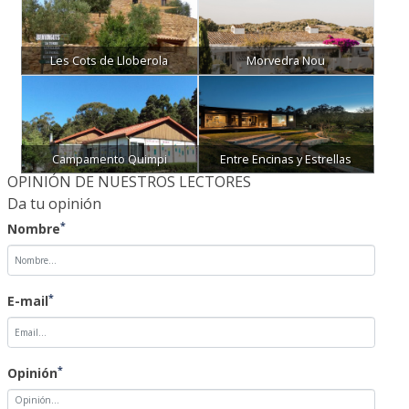
Les Cots de Lloberola
Morvedra Nou
Campamento Quimpi
Entre Encinas y Estrellas
OPINIÓN DE NUESTROS LECTORES
Da tu opinión
*
Nombre
*
E-mail
*
Opinión