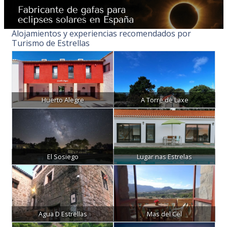
Alojamientos y experiencias recomendados por
Turismo de Estrellas
Huerto Alegre
A Torre de Laxe
El Sosiego
Lugar nas Estrelas
Agua D Estrellas
Mas del Cel