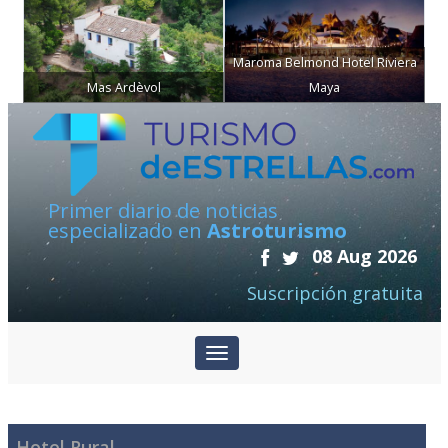
Maroma Belmond Hotel Riviera
Mas Ardèvol
Maya
Primer diario de noticias
especializado en
Astroturismo
08 Aug 2026
Suscripción gratuita
Hotel Rural