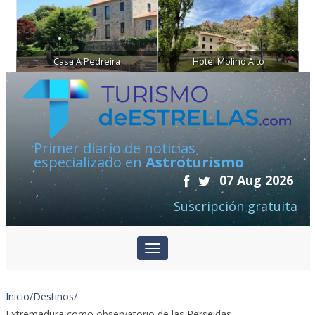
Casa A Pedreira
Hotel Molino Alto
Primer diario de noticias
especializado en
Astroturismo
07 Aug 2026
Suscripción gratuita
Inicio
/
Destinos
/
Extremadura como observatorio de las Perseidas