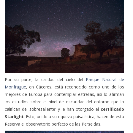
Por su parte, la calidad del cielo del
Parque Natural de
Monfragüe
, en Cáceres, está reconocido como uno de los
mejores de Europa para contemplar estrellas, así lo afirman
los estudios sobre el nivel de oscuridad del entorno que lo
califican de 'sobresaliente' y le han otorgado el
certificado
Starlight
. Esto, unido a su riqueza paisajística, hacen de esta
Reserva el observatorio perfecto de las Perseidas.