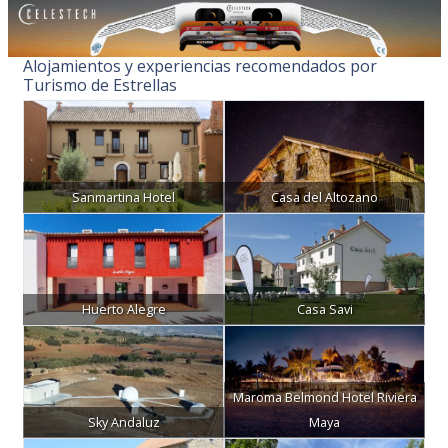
Alojamientos y experiencias recomendados por
Turismo de Estrellas
Sanmartina Hotel
Casa del Altozano
Huerto Alegre
Casa Savi
Maroma Belmond Hotel Riviera
Sky Andaluz
Maya