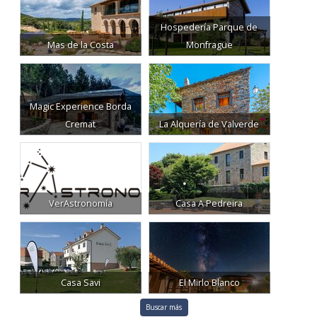
Hospedería Parque de
Mas de la Costa
Monfragüe
Magic Experience Borda
Cremat
La Alquería de Valverde
VerAstronomía
Casa A Pedreira
Casa Savi
El Mirlo Blanco
Buscar más