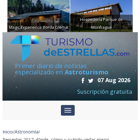
Hospedería Parque de
Magic Experience Borda Cremat
Monfragüe
Primer diario de noticias
especializado en
Astroturismo
07 Aug 2026
Suscripción gratuita
Inicio
/
Astronomía
/
Perseidas 2017: dónde, cómo y cuándo verlas mejor