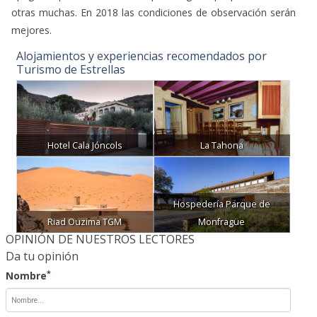
otras muchas. En 2018 las condiciones de observación serán
mejores.
Alojamientos y experiencias recomendados por
Turismo de Estrellas
Hotel Cala Jóncols
La Tahona
Hospedería Parque de
Riad Ouzima TGM
Monfragüe
OPINIÓN DE NUESTROS LECTORES
Da tu opinión
*
Nombre