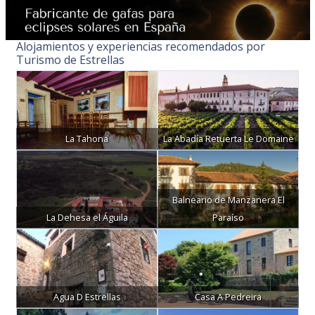
Alojamientos y experiencias recomendados por
Turismo de Estrellas
La Tahona
La Abadía Retuerta Le Domaine
Balneario de Manzanera El
La Dehesa el Águila
Paraíso
Agua D Estrellas
Casa A Pedreira