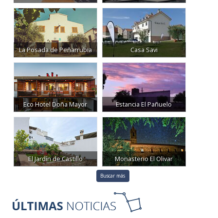
La Posada de Peñarrubia
Casa Savi
Eco Hotel Doña Mayor
Estancia El Pañuelo
El Jardín de Castillo
Monasterio El Olivar
Buscar más
12:18
05 August 2026