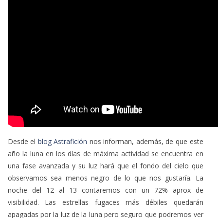
Desde el
blog Astrafición
nos informan, además, de que este
año la luna en los días de máxima actividad se encuentra en
una fase avanzada y su luz hará que el fondo del cielo que
observamos sea menos negro de lo que nos gustaría. La
noche del 12 al 13 contaremos con un 72% aprox de
visibilidad. Las estrellas fugaces más débiles quedarán
apagadas por la luz de la luna pero seguro que podremos ver