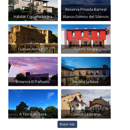
Reserva Privada Barreal
Hábitat Cigüeña Negra
Blanco Domos del Silencio
Cuevas Almagruz
Huerto Alegre
Estancia El Pañuelo
Molino la Nava
A Torre de Laxe
Cuevas La Granja
Buscar más