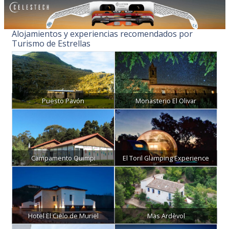
Alojamientos y experiencias recomendados por
Turismo de Estrellas
Puesto Pavón
Monasterio El Olivar
Campamento Quimpi
El Toril Glamping Experience
Hotel El Cielo de Muriel
Mas Ardèvol