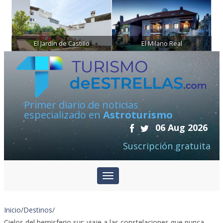
El Jardín de Castillo
El Milano Real
Primer diario de noticias
especializado en
Astroturismo
06 Aug 2026
Suscripción gratuita
Inicio
/
Destinos
/
Cielos del hemisferio sur: viaje a las constelaciones que nunca