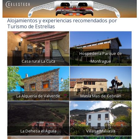
Alojamientos y experiencias recomendados por
Turismo de Estrellas
Hospedería Parque de
Casa rural La Cuca
Monfragüe
La Alquería de Valverde
Masía Mas de Cebrián
La Dehesa el Águila
Villa La Malvasía