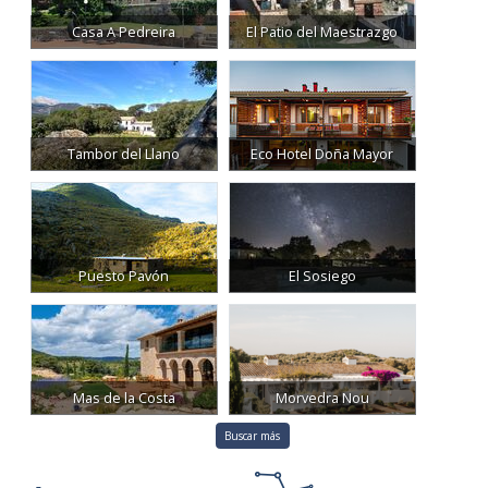
Casa A Pedreira
El Patio del Maestrazgo
Tambor del Llano
Eco Hotel Doña Mayor
Puesto Pavón
El Sosiego
Mas de la Costa
Morvedra Nou
Buscar más