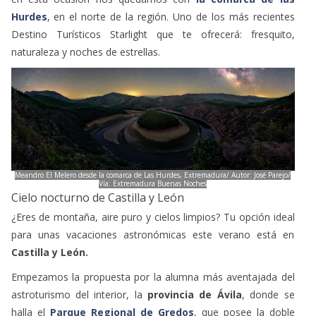
Hurdes
, en el norte de la región. Uno de los más recientes
Destino Turísticos Starlight que te ofrecerá: fresquito,
naturaleza y noches de estrellas.
Meandro El Melero desde la comarca de Las Hurdes, Extremadura/ Autor: José Parejo/
Vía: Extremadura Buenas Noches
Cielo nocturno de Castilla y León
¿Eres de montaña, aire puro y cielos limpios? Tu opción ideal
para unas vacaciones astronómicas este verano está en
Castilla y León.
Empezamos la propuesta por la alumna más aventajada del
astroturismo del interior, la
provincia de
Ávila
, donde se
halla el
Parque Regional de Gredos
, que posee la doble