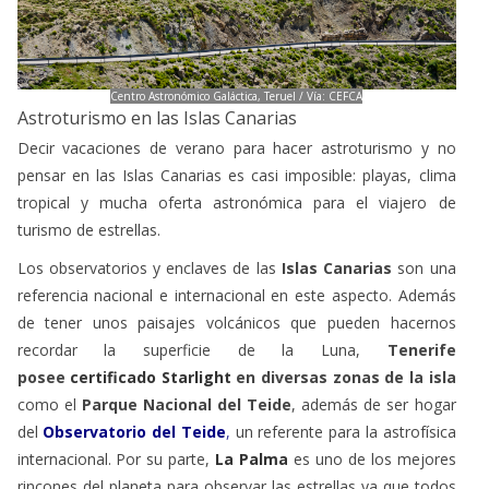
Centro Astronómico Galáctica, Teruel / Vía: CEFCA
Astroturismo en las Islas Canarias
Decir vacaciones de verano para hacer astroturismo y no
pensar en las Islas Canarias es casi imposible: playas, clima
tropical y mucha oferta astronómica para el viajero de
turismo de estrellas.
Los observatorios y enclaves de las
Islas Canarias
son una
referencia nacional e internacional en este aspecto. Además
de tener unos paisajes volcánicos que pueden hacernos
recordar la superficie de la Luna,
Tenerife
posee
certificado Starlight
en diversas zonas de la isla
como el
Parque Nacional del Teide
, además de ser hogar
del
Observatorio del Teide
,
un referente para la astrofísica
internacional.
Por su parte,
La Palma
es uno de los mejores
rincones del planeta para observar las estrellas ya que todos