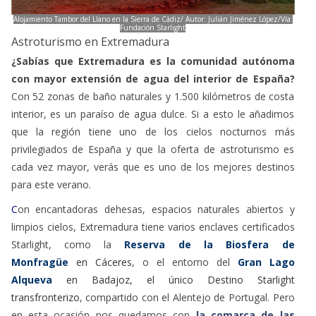
Alojamiento Tambor del Llano en la Sierra de Cádiz/ Autor: Julián Jiménez López/Vía:
Fundación Starlight
Astroturismo en Extremadura
¿Sabías que Extremadura es la comunidad autónoma
con mayor extensión de agua del interior de España?
Con 52 zonas de baño naturales y 1.500 kilómetros de costa
interior, es un paraíso de agua dulce. Si a esto le añadimos
que la región tiene uno de los cielos nocturnos más
privilegiados de España y que la oferta de astroturismo es
cada vez mayor, verás que es uno de los mejores destinos
para este verano.
C
on encantadoras dehesas, espacios naturales abiertos y
limpios cielos, Extremadura tiene varios enclaves certificados
Starlight, como la
Reserva de la Biosfera de
Monfragüe
en Cáceres
, o el entorno del
Gran Lago
Alqueva
en Badajoz, el único Destino Starlight
transfronterizo
, compartido con el Alentejo de Portugal. Pero
en esta ocasión nos quedamos con
la comarca de las