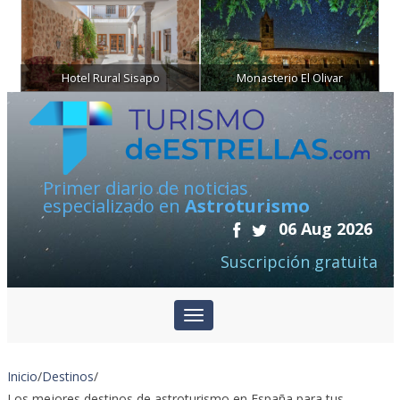
Hotel Rural Sisapo
Monasterio El Olivar
Primer diario de noticias
especializado en
Astroturismo
06 Aug 2026
Suscripción gratuita
Inicio
/
Destinos
/
Los mejores destinos de astroturismo en España para tus