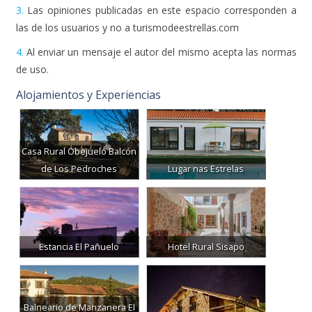
las de los usuarios y no a turismodeestrellas.com
4.
Al enviar un mensaje el autor del mismo acepta las normas
de uso.
Alojamientos y Experiencias
Casa Rural Obejuelo Balcón
de Los Pedroches
Lugar nas Estrelas
Estancia El Pañuelo
Hotel Rural Sisapo
Balneario de Manzanera El
Paraíso
Casa del Altozano