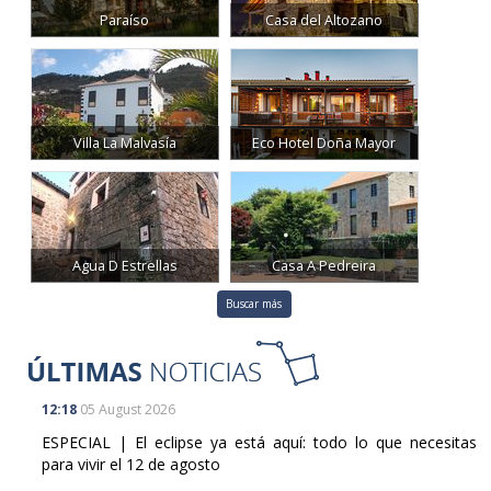
Villa La Malvasía
Eco Hotel Doña Mayor
Agua D Estrellas
Casa A Pedreira
Buscar más
12:18
05 August 2026
ESPECIAL | El eclipse ya está aquí: todo lo que necesitas
para vivir el 12 de agosto
08:13
08 August 2026