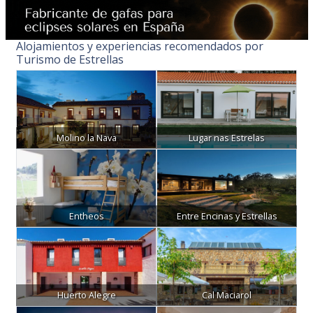
Alojamientos y experiencias recomendados por
Turismo de Estrellas
Molino la Nava
Lugar nas Estrelas
Entheos
Entre Encinas y Estrellas
Huerto Alegre
Cal Maciarol