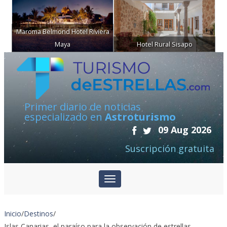
Maroma Belmond Hotel Riviera
Maya
Hotel Rural Sisapo
Primer diario de noticias
especializado en
Astroturismo
09 Aug 2026
Suscripción gratuita
Inicio
/
Destinos
/
Islas Canarias, el paraíso para la observación de estrellas