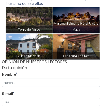
Maroma Belmond Hotel Riviera
Torre del Visco
Maya
Villa La Malvasía
Casa rural La Cuca
OPINIÓN DE NUESTROS LECTORES
Da tu opinión
*
Nombre
*
E-mail
*
Opinión