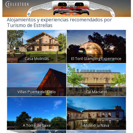
Alojamientos y experiencias recomendados por
Turismo de Estrellas
Casa Moliniás
El Toril Glamping Experience
Villas Puerta del Cielo
Cal Maciarol
A Torre de Laxe
Molino la Nava