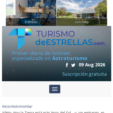
Entheos
Son Felip
Primer diario de noticias
especializado en
Astroturismo
09 Aug 2026
Suscripción gratuita
Inicio
/
Astronomía
/
Afelio: Hoy la Tierra está más lejos del Sol… y, sin embargo, es