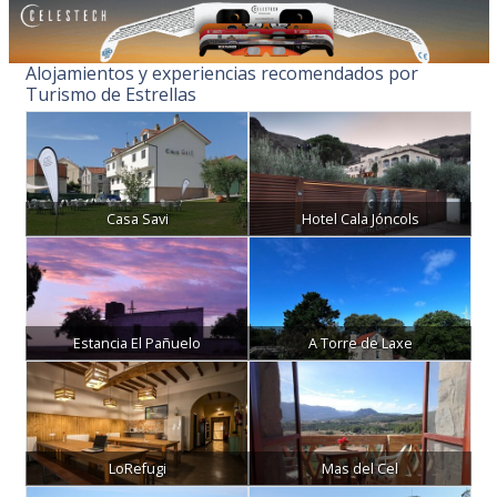
Alojamientos y experiencias recomendados por
Turismo de Estrellas
Casa Savi
Hotel Cala Jóncols
Estancia El Pañuelo
A Torre de Laxe
LoRefugi
Mas del Cel