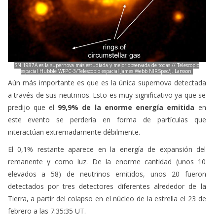
SN 1987A es la supernova más estudiada y mejor observada de todas // Telescopio
espacial Hubble WFPC-3/Telescopio espacial James Webb NIRSpec/J. Larsson
Aún más importante es que es la única supernova detectada
a través de sus neutrinos. Esto es muy significativo ya que se
predijo que el
99,9% de la enorme energía emitida
en
este evento se perdería en forma de partículas que
interactúan extremadamente débilmente.
El 0,1% restante aparece en la energía de expansión del
remanente y como luz. De la enorme cantidad (unos 10
elevados a 58) de neutrinos emitidos, unos 20 fueron
detectados por tres detectores diferentes alrededor de la
Tierra, a partir del colapso en el núcleo de la estrella el 23 de
febrero a las 7:35:35 UT.