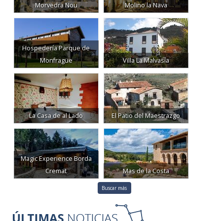
Morvedra Nou
Molino la Nava
Hospedería Parque de
Monfragüe
Villa La Malvasía
La Casa de al Lado
El Patio del Maestrazgo
Magic Experience Borda
Cremat
Mas de la Costa
Buscar más