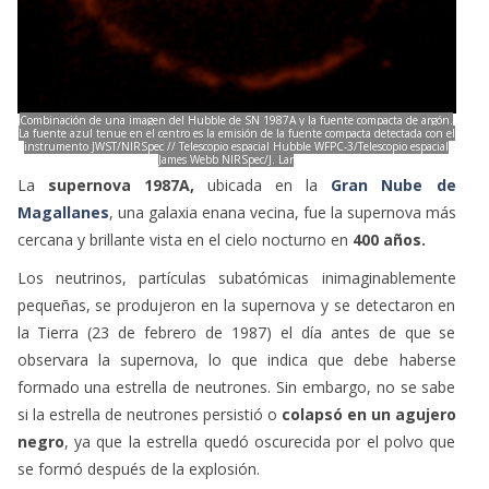
Combinación de una imagen del Hubble de SN 1987A y la fuente compacta de argón.
La fuente azul tenue en el centro es la emisión de la fuente compacta detectada con el
instrumento JWST/NIRSpec // Telescopio espacial Hubble WFPC-3/Telescopio espacial
James Webb NIRSpec/J. Lar
sson
La
supernova 1987A,
ubicada en la
Gran Nube de
Magallanes
, una galaxia enana vecina, fue la supernova más
cercana y brillante vista en el cielo nocturno en
400 años.
Los neutrinos, partículas subatómicas inimaginablemente
pequeñas, se produjeron en la supernova y se detectaron en
la Tierra (23 de febrero de 1987) el día antes de que se
observara la supernova, lo que indica que debe haberse
formado una estrella de neutrones. Sin embargo, no se sabe
si la estrella de neutrones persistió o
colapsó en un agujero
negro
, ya que la estrella quedó oscurecida por el polvo que
se formó después de la explosión.