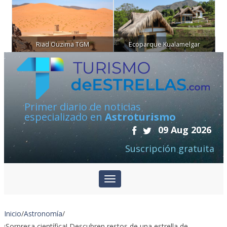
Riad Ouzima TGM
Ecoparque Kualamelgar
Primer diario de noticias
especializado en
Astroturismo
09 Aug 2026
Suscripción gratuita
Inicio
/
Astronomía
/
¡Sorpresa científica! Descubren restos de una estrella de