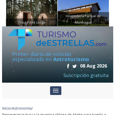
Hospedería Parque de
Trout Point Lodge
Monfragüe
Primer diario de noticias
especializado en
Astroturismo
08 Aug 2026
Suscripción gratuita
Inicio
/
Astronomía
/
Perseverance busca la muestra idónea de Marte para traerla a