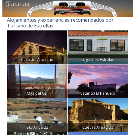
Alojamientos y experiencias recomendados por
Turismo de Estrellas
Casa del Altozano
Lugar nas Estrelas
Mas del Cel
Estancia El Pañuelo
Sky Andaluz
Cuevas Almagruz