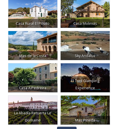
Casa Rural El Posito
Casa Moliniás
Mas de la Costa
Sky Andaluz
El Toril Glamping
Casa A Pedreira
Experience
La Abadía Retuerta Le
Domaine
Mas Pineda