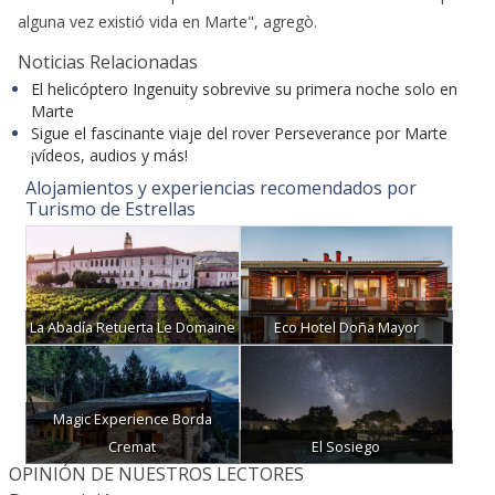
alguna vez existió vida en Marte", agregò.
Noticias Relacionadas
El helicóptero Ingenuity sobrevive su primera noche solo en
Marte
Sigue el fascinante viaje del rover Perseverance por Marte
¡vídeos, audios y más!
Alojamientos y experiencias recomendados por
Turismo de Estrellas
La Abadía Retuerta Le Domaine
Eco Hotel Doña Mayor
Magic Experience Borda
Cremat
El Sosiego
OPINIÓN DE NUESTROS LECTORES