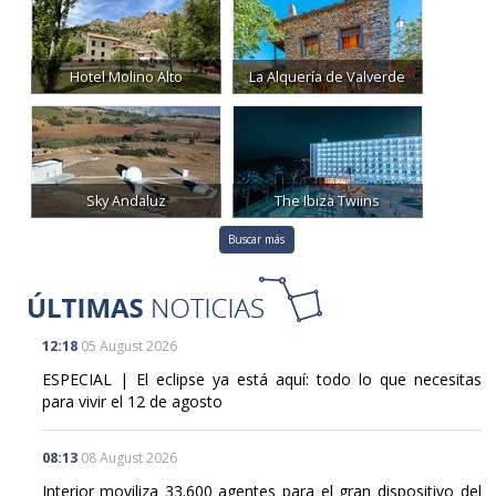
Hotel Molino Alto
La Alquería de Valverde
Sky Andaluz
The Ibiza Twiins
Buscar más
12:18
05 August 2026
ESPECIAL | El eclipse ya está aquí: todo lo que necesitas
para vivir el 12 de agosto
08:13
08 August 2026
Interior moviliza 33.600 agentes para el gran dispositivo del