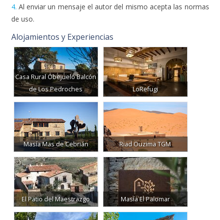
4.
Al enviar un mensaje el autor del mismo acepta las normas
de uso.
Alojamientos y Experiencias
Casa Rural Obejuelo Balcón
de Los Pedroches
LoRefugi
Masía Mas de Cebrián
Riad Ouzima TGM
El Patio del Maestrazgo
Masía El Palomar