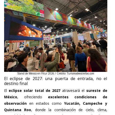
Stand de México en Fitur 2026 / Crédito: Turismodeestrellas.com
El eclipse de 2027: una puerta de entrada, no el
destino final
El
eclipse solar total de 2027
atravesará el
sureste de
México
, ofreciendo
excelentes condiciones de
observación
en estados como
Yucatán, Campeche y
Quintana Roo
, donde la combinación de cielo, clima,
accesibilidad e infraestructura turística convierte al país en