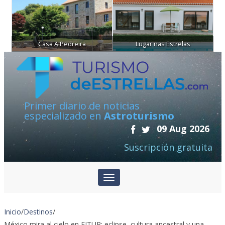
Casa A Pedreira
Lugar nas Estrelas
Primer diario de noticias
especializado en
Astroturismo
09 Aug 2026
Suscripción gratuita
Inicio
/
Destinos
/
México mira al cielo en FITUR: eclipse, cultura ancestral y una