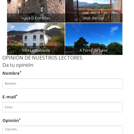
Agua D Estrellas
Mas del Cel
Villa La Malvasía
A Torre de Laxe
OPINIÓN DE NUESTROS LECTORES
Da tu opinión
*
Nombre
*
E-mail
*
Opinión