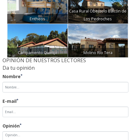
Casa Rural Obejuelo Balcón de
Entheos
Los Pedroches
Campamento Quimpi
Molino Río Tera
OPINIÓN DE NUESTROS LECTORES
Da tu opinión
*
Nombre
*
E-mail
*
Opinión