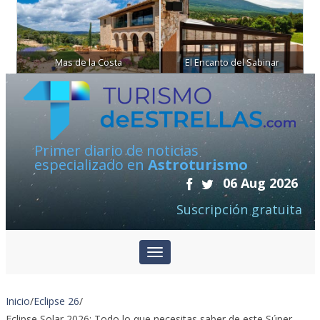
Mas de la Costa
El Encanto del Sabinar
Primer diario de noticias
especializado en
Astroturismo
06 Aug 2026
Suscripción gratuita
Inicio
/
Eclipse 26
/
Eclipse Solar 2026: Todo lo que necesitas saber de este Súper