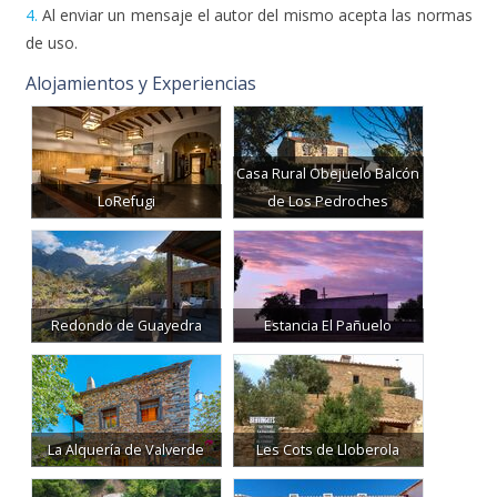
4.
Al enviar un mensaje el autor del mismo acepta las normas
de uso.
Alojamientos y Experiencias
Casa Rural Obejuelo Balcón
LoRefugi
de Los Pedroches
Redondo de Guayedra
Estancia El Pañuelo
La Alquería de Valverde
Les Cots de Lloberola