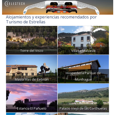
Alojamientos y experiencias recomendados por
Turismo de Estrellas
Torre del Visco
Villa La Malvasía
Hospedería Parque de
Masía Mas de Cebrián
Monfragüe
Estancia El Pañuelo
Palacio Viejo de las Corchuelas