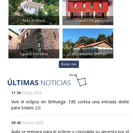
Mas Ardèvol
Huerto Alegre
Agua D Estrellas
Campamento Quimpi
Buscar más
11:36
29 July 2026
Vive el eclipse en Brihuega: TdE sortea una entrada doble
para Solaris 2.0
09:40
24 June 2026
Ávila se prepara para el eclipse y consolida su apuesta por el