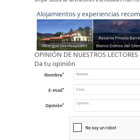
Alojamientos y experiencias recom
Reserva Privada Barre
Albergue Los Hospitales
Blanco Domos del Silen
OPINIÓN DE NUESTROS LECTORES
Da tu opinión
*
Nombre
*
E-mail
*
Opinión