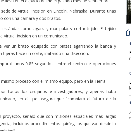
ue lleva en el espacio desde el pasado mes de septiembre.
 sede de Virtual Incision en Lincoln, Nebraska. Durante unas
ado con una cámara y dos brazos.
 estándar como agarrar, manipular y cortar tejido. El tejido
a Virtual Incision en un comunicado.
1
e ver un brazo equipado con pinzas agarrando la banda y
 tijeras hace un corte, imitando una disección.
n
temporal -unos 0,85 segundos- entre el centro de operaciones
0
l mismo proceso con el mismo equipo, pero en la Tierra.
l
por todos los cirujanos e investigadores, y apenas hubo
municado, en el que asegura que "cambiará el futuro de la
1
l proyecto, señaló que con misiones espaciales más largas
encia, incluidos procedimientos quirúrgicos que van desde la
mplejas".