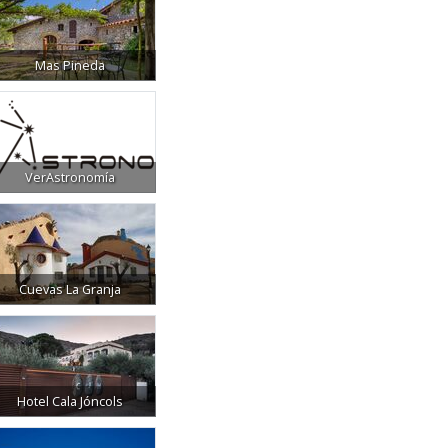
Mas Pineda
VerAstronomía
Cuevas La Granja
Hotel Cala Jóncols