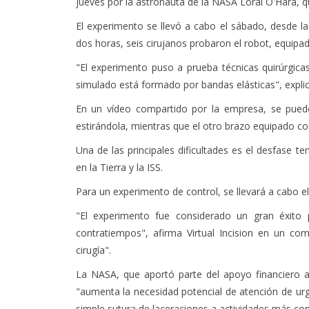
jueves por la astronauta de la NASA Loral O'Hara, q
El experimento se llevó a cabo el sábado, desde la
dos horas, seis cirujanos probaron el robot, equip
"El experimento puso a prueba técnicas quirúrgicas
simulado está formado por bandas elásticas", explic
En un vídeo compartido por la empresa, se pued
estirándola, mientras que el otro brazo equipado con
Una de las principales dificultades es el desfase 
en la Tierra y la ISS.
Para un experimento de control, se llevará a cabo e
"El experimento fue considerado un gran éxito 
contratiempos", afirma Virtual Incision en un co
cirugía".
La NASA, que aportó parte del apoyo financiero a
"aumenta la necesidad potencial de atención de urg
simple sutura de laceraciones a actividades más co