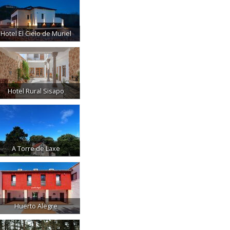
Hotel El Cielo de Muriel
Hotel Rural Sisapo
A Torre de Laxe
Huerto Alegre