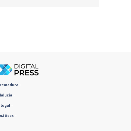
tremadura
dalucía
rtugal
máticos