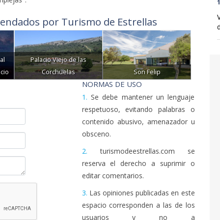
1
endados por Turismo de Estrellas
d
al
Palacio Viejo de las
cio
Corchuelas
Son Felip
NORMAS DE USO
1.
Se debe mantener un lenguaje
respetuoso, evitando palabras o
contenido abusivo, amenazador u
obsceno.
2.
turismodeestrellas.com se
reserva el derecho a suprimir o
editar comentarios.
3.
Las opiniones publicadas en este
espacio corresponden a las de los
usuarios y no a