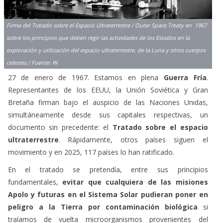
Firma del Tratado sobre el Espacio Ultraterrestre / Outer Space Treaty en 1967
sobre los principios que deben regir las actividades de los Estados en la
exploración y utilización del espacio ultraterrestre, de la Luna y otros cuerpos
celestes./ Fuente: W
27 de enero de 1967. Estamos en plena
Guerra Fría
.
Representantes de los EEUU, la Unión Soviética y Gran
Bretaña firman bajo el auspicio de las Naciones Unidas,
simultáneamente desde sus capitales respectivas, un
documento sin precedente: el
Tratado sobre el espacio
ultraterrestre
. Rápidamente, otros países siguen el
movimiento y en 2025, 117 países lo han ratificado.
En el tratado se pretendía, entre sus principios
fundamentales,
evitar que cualquiera de las misiones
Apolo y futuras en el Sistema Solar pudieran poner en
peligro a la Tierra por contaminación biológica
si
traíamos de vuelta microorganismos provenientes del