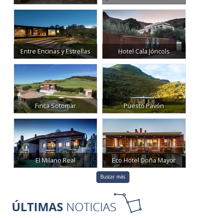
Entre Encinas y Estrellas
Hotel Cala Jóncols
Finca Sotomar
Puesto Pavón
El Milano Real
Eco Hotel Doña Mayor
Buscar más