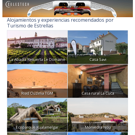
Alojamientos y experiencias recomendados por
Turismo de Estrellas
La Abadía Retuerta Le Domaine
Casa Savi
Riad Ouzima TGM
Casa rural La Cuca
Ecoparque Kualamelgar
Morvedra Nou