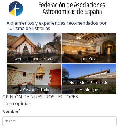
Alojamientos y experiencias recomendados por
Turismo de Estrellas
WeCamp Cabo de Gata
LoRefugi
Hospedería Parque de
La Casa de al Lado
Monfragüe
OPINIÓN DE NUESTROS LECTORES
Da tu opinión
*
Nombre