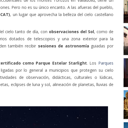
 occidentales de los montes Torozos en Valladolid, tiene un
ones. Pero no es su único encanto. A las afueras del pueblo,
(CAT)
, un lugar que aprovecha la belleza del cielo castellano
del cielo tanto de día, con
observaciones del Sol
, como de
rios dotados de telescopios y una zona exterior para la
den también recibir
sesiones de astronomía
guiadas por
ertificado como Parque Estelar Starlight
.
Los
Parques
ligadas por lo general a municipios que protegen su cielo
ividades de observación, didácticas, culturales o lúdicas,
s, eclipses de luna y sol, alineación de planetas, lluvias de