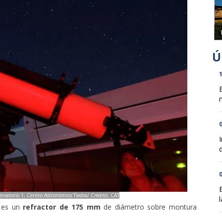
1
n
0
d
0
ervatorio 1, Centro Astronómico Tiedra/ Crédito: CAT
l
 es un
refractor de 175 mm
de diámetro sobre montura