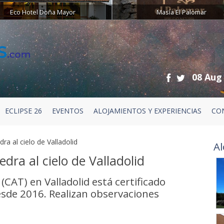
Eco Hotel Doña Mayor
Masía El Palomar
08 Aug
ECLIPSE 26
EVENTOS
ALOJAMIENTOS Y EXPERIENCIAS
CO
a al cielo de Valladolid
Al
dra al cielo de Valladolid
CAT) en Valladolid está certificado
esde 2016. Realizan observaciones