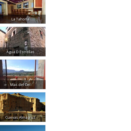
La Tahona
Agua D Estrellas
Mas del Cel
Cuevas Almagruz