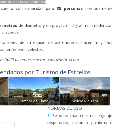
Astronómico de Tiedra/ Crédito: CAT
a cuenta con capacidad para
35 personas
cómodamente
e metros
de diámetro y un proyector digital multimedia con
 Universo.
esentaciones de su equipo de astrónomos, hacen muy fácil
 los fenómenos celestes.
 de 2020 o cómo reservar:
cieloytiedra.com
endados por Turismo de Estrellas
Tambor del Llano
Molino Río Tera
NORMAS DE USO
1.
Se debe mantener un lenguaje
respetuoso, evitando palabras o