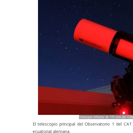
Telescopio refractor de 175 mm del Obs
El telescopio principal del Observatorio 1 del CAT
ecuatorial alemana.