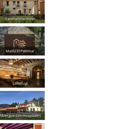
Sanmartina Hotel
Masía El Palomar
LoRefugi
Albergue Los Hospitales