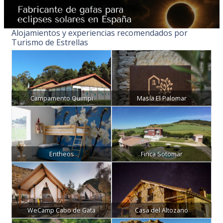
Alojamientos y experiencias recomendados por
Turismo de Estrellas
Campamento Quimpi
Masía El Palomar
Entheos
Finca Sotomar
WeCamp Cabo de Gata
Casa del Altozano