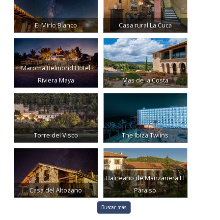
El Mirlo Blanco
Casa rural La Cuca
Maroma Belmond Hotel
Riviera Maya
Mas de la Costa
Torre del Visco
The Ibiza Twiins
Balneario de Manzanera El
Casa del Altozano
Paraíso
Buscar más