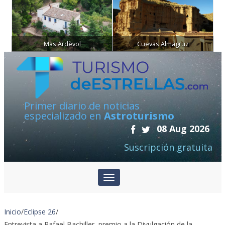
Mas Ardèvol
Cuevas Almagruz
Primer diario de noticias
especializado en
Astroturismo
08 Aug 2026
Suscripción gratuita
Inicio
/
Eclipse 26
/
Entrevista a Rafael Bachiller, premio a la Divulgación de la