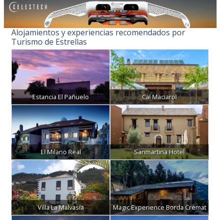
Alojamientos y experiencias recomendados por
Turismo de Estrellas
Estancia El Pañuelo
Cal Maciarol
El Milano Real
Sanmartina Hotel
Villa La Malvasía
Magic Experience Borda Cremat