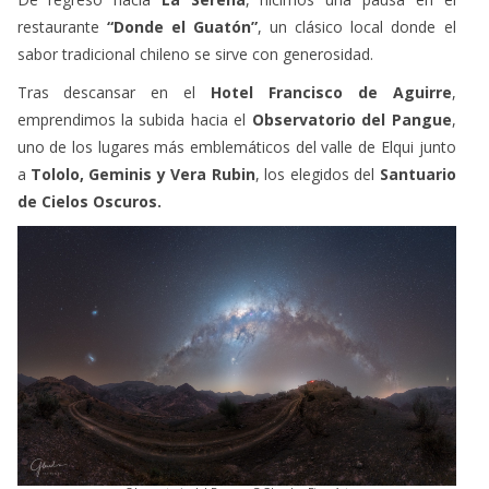
restaurante
“Donde el Guatón”
, un clásico local donde el
sabor tradicional chileno se sirve con generosidad.
Tras descansar en el
Hotel Francisco de Aguirre
,
emprendimos la subida hacia el
Observatorio del Pangue
,
uno de los lugares más emblemáticos del valle de Elqui junto
a
Tololo, Geminis y Vera
Rubin
, los elegidos del
Santuario
de Cielos Oscuros.
Observatorio del Pangue @Glendor_Fine_Art