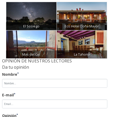
El Sosiego
Eco Hotel Doña Mayor
Mas del Cel
La Tahona
OPINIÓN DE NUESTROS LECTORES
Da tu opinión
*
Nombre
*
E-mail
*
Opinión