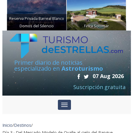
Reserva Privada Barreal Blanco
Domos del Silencio
Finca Sotomar
Primer diario de noticias
especializado en
Astroturismo
07 Aug 2026
Suscripción gratuita
Inicio
/
Destinos
/
Día 3 · Del Mercado Modelo de Ovalle al cielo del Pangue