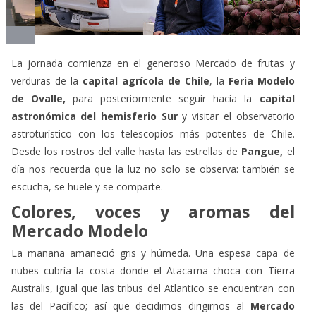
La jornada comienza en el generoso Mercado de frutas y
verduras de la
capital agrícola de Chile
, la
Feria Modelo
de Ovalle,
para posteriormente seguir hacia la
capital
astronómica del hemisferio Sur
y visitar el observatorio
astroturístico con los telescopios más potentes de Chile.
Desde los rostros del valle hasta las estrellas de
Pangue,
el
día nos recuerda que la luz no solo se observa: también se
escucha, se huele y se comparte.
Colores, voces y aromas del
Mercado Modelo
La mañana amaneció gris y húmeda. Una espesa capa de
nubes cubría la costa donde el Atacama choca con Tierra
Australis, igual que las tribus del Atlantico se encuentran con
las del Pacífico; así que decidimos dirigirnos al
Mercado
Modelo de Ovalle
, el corazón comercial del
valle del