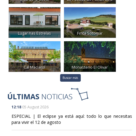
Lugar nas Estrelas
Finca Sotomar
Cal Maciarol
Monasterio El Olivar
Buscar más
12:18
05 August 2026
ESPECIAL | El eclipse ya está aquí: todo lo que necesitas
para vivir el 12 de agosto
19:09
06 August 2026