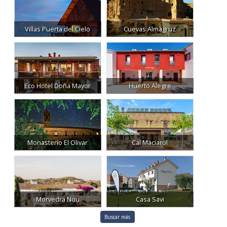
Villas Puerta del Cielo
Cuevas Almagruz
Eco Hotel Doña Mayor
Huerto Alegre
Monasterio El Olivar
Cal Maciarol
Morvedra Nou
Casa Savi
Buscar más