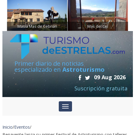
Masía Mas de Cebrián
Mas del Cel
Primer diario de noticias
especializado en
Astroturismo
09 Aug 2026
Suscripción gratuita
Inicio
/
Eventos
/
Benavente lanza su primer Festival de Astroturismo con talleres,