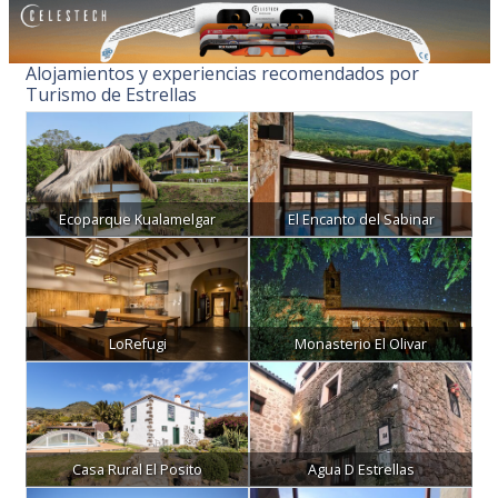
Alojamientos y experiencias recomendados por
Turismo de Estrellas
Ecoparque Kualamelgar
El Encanto del Sabinar
LoRefugi
Monasterio El Olivar
Casa Rural El Posito
Agua D Estrellas