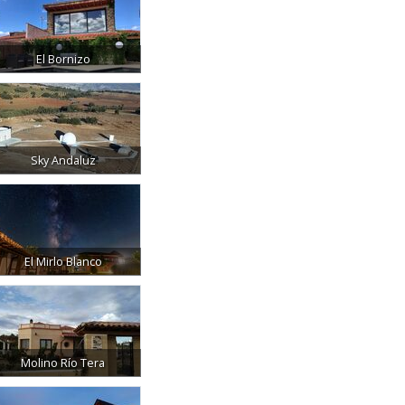
El Bornizo
Sky Andaluz
El Mirlo Blanco
Molino Río Tera