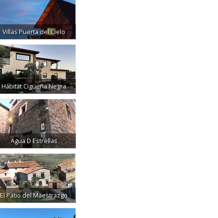
Villas Puerta del Cielo
Hábitat Cigüeña Negra
Agua D Estrellas
El Patio del Maestrazgo