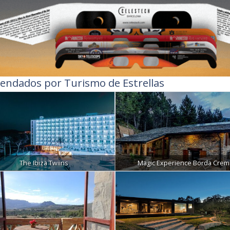
endados por Turismo de Estrellas
The Ibiza Twiins
Magic Experience Borda Crem