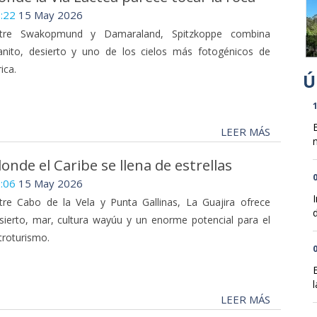
:22
15 May 2026
tre Swakopmund y Damaraland, Spitzkoppe combina
anito, desierto y uno de los cielos más fotogénicos de
ica.
1
LEER MÁS
n
onde el Caribe se llena de estrellas
0
:06
15 May 2026
tre Cabo de la Vela y Punta Gallinas, La Guajira ofrece
d
sierto, mar, cultura wayúu y un enorme potencial para el
troturismo.
0
l
LEER MÁS