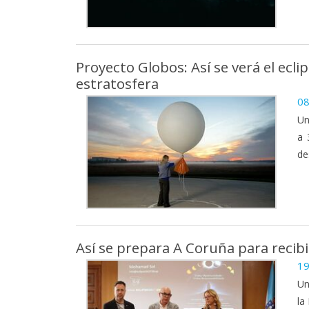
Proyecto Globos: Así se verá el ecli
estratosfera
08
Un
a 
de
Así se prepara A Coruña para recibir
19
Un
la