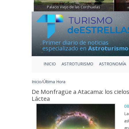
Palacio Viejo de las Corchuelas
Primer diario de noticias
especializado en
Astroturismo
INICIO
ASTROTURISMO
ASTRONOMÍA
Inicio
/
Última Hora
De Monfragüe a Atacama: los cielos
Láctea
08
La
as
gr