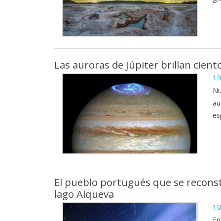
Las auroras de Júpiter brillan cient
19
Nu
au
es
El pueblo portugués que se reconstr
lago Alqueva
10
En