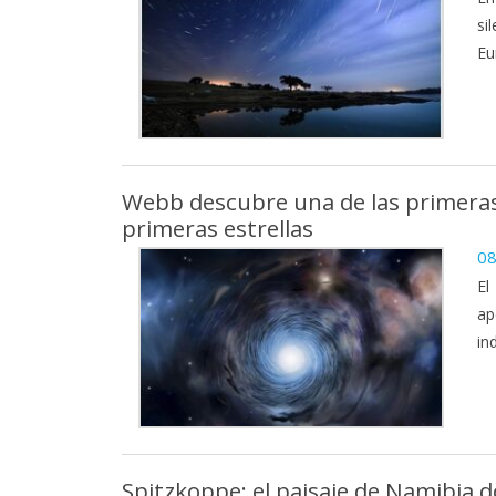
si
Eu
Webb descubre una de las primeras 
primeras estrellas
08
El
ap
in
Spitzkoppe: el paisaje de Namibia d