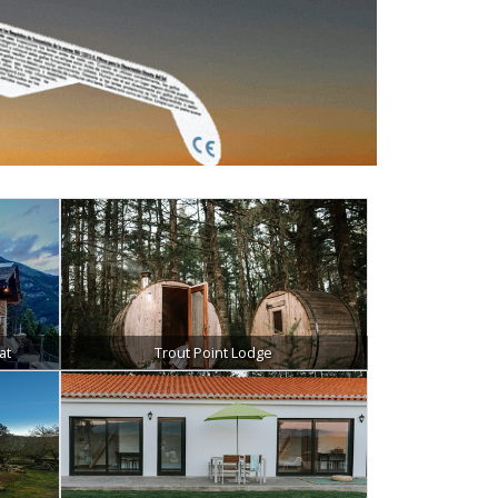
at
Trout Point Lodge