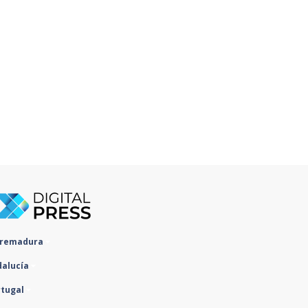
tremadura
dalucía
rtugal