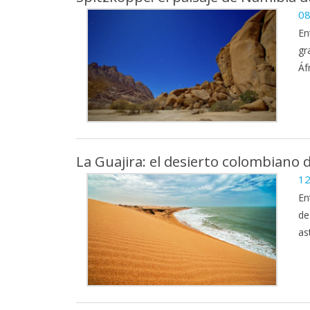
08
En
gr
Áfr
La Guajira: el desierto colombiano d
12
En
de
as