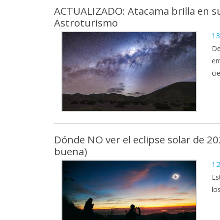
ACTUALIZADO: Atacama brilla en s
Astroturismo
13
De
em
ci
Dónde NO ver el eclipse solar de 2
buena)
12
Es
lo