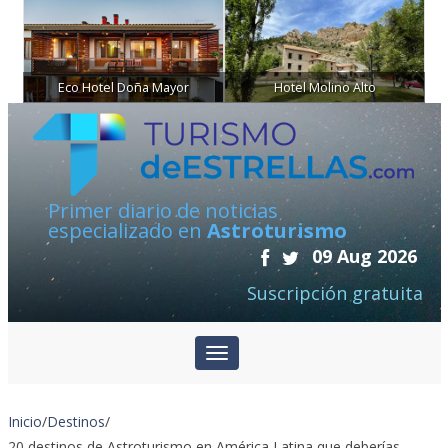
Eco Hotel Doña Mayor
Hotel Molino Alto
Primer diario de noticias
especializado en
Astroturismo
09 Aug 2026
Suscripción gratuita
Inicio
/
Destinos
/
20 destinos de Astroturismo en América Latina que deberías