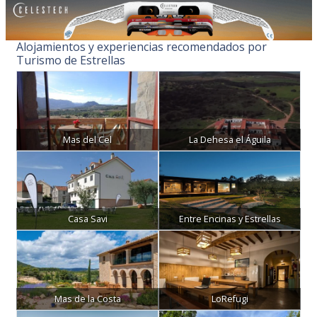
Alojamientos y experiencias recomendados por
Turismo de Estrellas
Mas del Cel
La Dehesa el Águila
Casa Savi
Entre Encinas y Estrellas
Mas de la Costa
LoRefugi