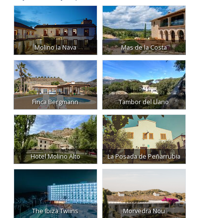
Molino la Nava
Mas de la Costa
Finca Bergmann
Tambor del Llano
Hotel Molino Alto
La Posada de Peñarrubia
The Ibiza Twiins
Morvedra Nou