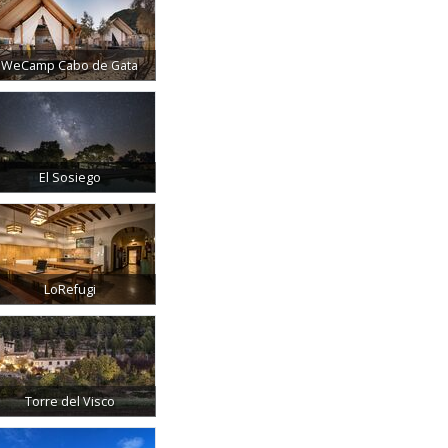
WeCamp Cabo de Gata
El Sosiego
LoRefugi
Torre del Visco