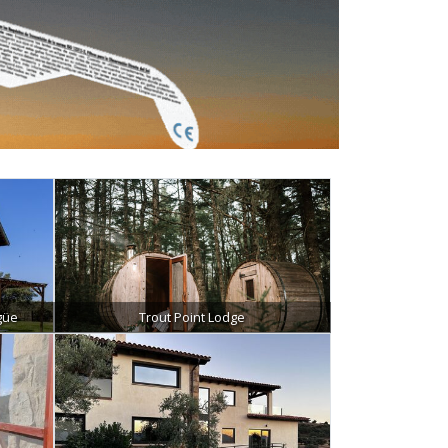
güe
Trout Point Lodge