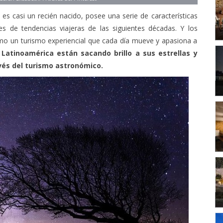
es casi un recién nacido, posee una serie de características
s de tendencias viajeras de las siguientes décadas. Y los
omo un turismo experiencial que cada día mueve y apasiona a
Latinoamérica están sacando brillo a sus estrellas y
vés del turismo astronómico.