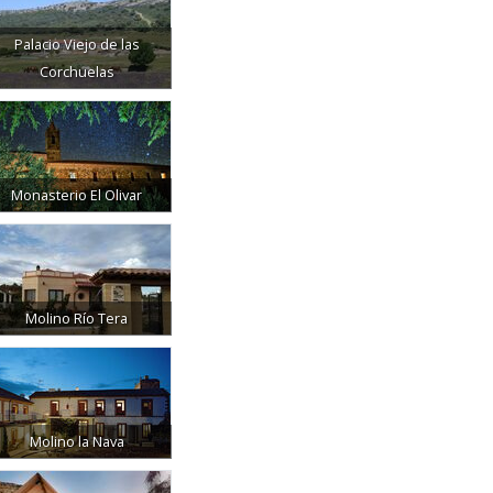
Palacio Viejo de las
Corchuelas
Monasterio El Olivar
Molino Río Tera
Molino la Nava