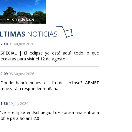
A Torre de Laxe
2:18
05 August 2026
ESPECIAL | El eclipse ya está aquí: todo lo que
ecesitas para vivir el 12 de agosto
9:09
06 August 2026
¿Dónde habrá nubes el día del eclipse? AEMET
empezará a responder mañana
1:36
29 July 2026
Vive el eclipse en Brihuega: TdE sortea una entrada
oble para Solaris 2.0