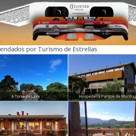
endados por Turismo de Estrellas
A Torre de Laxe
Hospedería Parque de Monfra