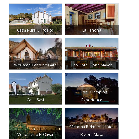
Casa Rural El Posito
La Tahona
WeCamp Cabo de Gata
Eco Hotel Doña Mayor
El Toril Glamping
Casa Savi
Experience
Maroma Belmond Hotel
Monasterio El Olivar
Riviera Maya