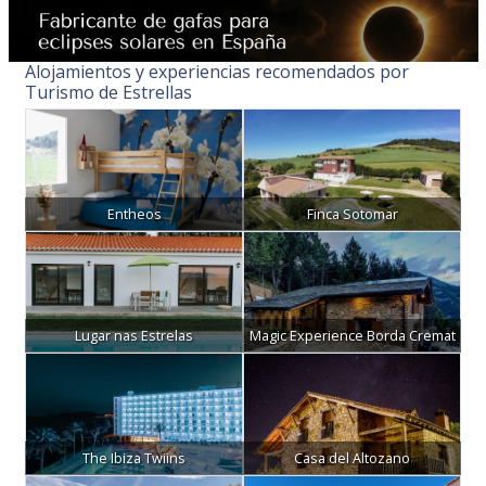
Alojamientos y experiencias recomendados por
Turismo de Estrellas
Entheos
Finca Sotomar
Lugar nas Estrelas
Magic Experience Borda Cremat
The Ibiza Twiins
Casa del Altozano