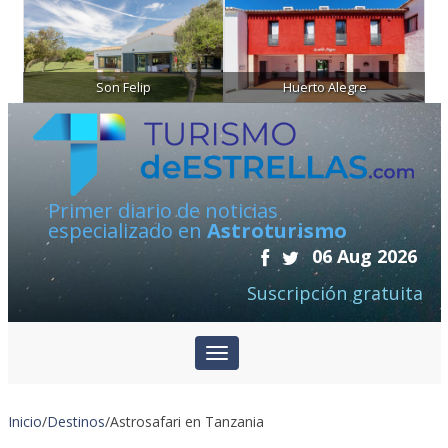
Son Felip
Huerto Alegre
Primer diario de noticias
especializado en
Astroturismo
06 Aug 2026
Suscripción gratuita
Inicio
/
Destinos
/
Astrosafari en Tanzania