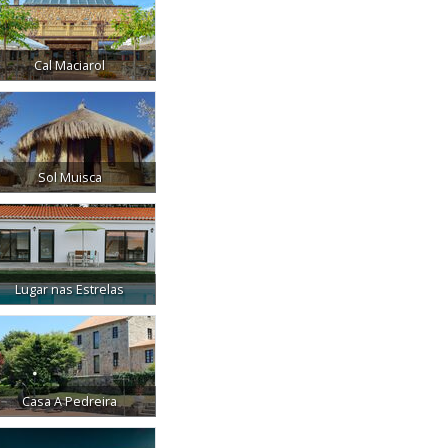
Cal Maciarol
Sol Muisca
Lugar nas Estrelas
Casa A Pedreira