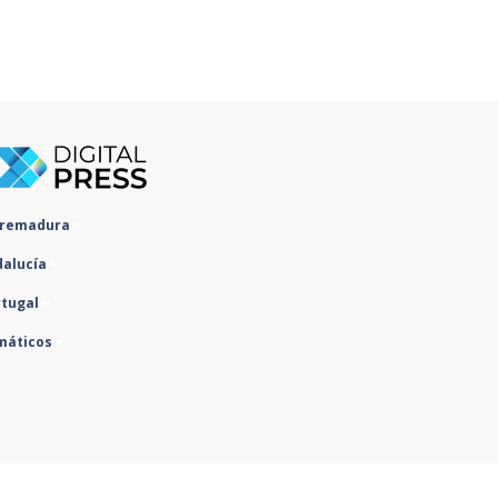
tremadura
dalucía
rtugal
máticos