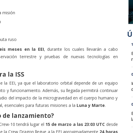
 misión
n
uta ruso
1
eis meses en la EEI
, durante los cuales llevarán a cabo
ervación terrestre y pruebas de nuevas tecnologías en
n
a la ISS
0
 la EEI, ya que el laboratorio orbital depende de un equipo
d
o y funcionamiento. Además, su llegada permitirá continuar
tudio del impacto de la microgravedad en el cuerpo humano y
0
l, esenciales para futuras misiones a la
Luna y Marte
.
o de lanzamiento?
l
 Crew-10 tendrá lugar el
15 de marzo a las 23:03 UTC
desde
que la Crew Dragon llegue a la EEI aproximadamente
24 horas