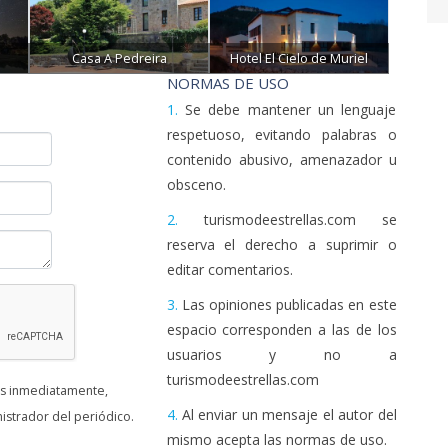
Casa A Pedreira
Hotel El Cielo de Muriel
NORMAS DE USO
1.
Se debe mantener un lenguaje
respetuoso, evitando palabras o
contenido abusivo, amenazador u
obsceno.
2.
turismodeestrellas.com se
reserva el derecho a suprimir o
editar comentarios.
3.
Las opiniones publicadas en este
espacio corresponden a las de los
usuarios y no a
turismodeestrellas.com
as inmediatamente,
4.
Al enviar un mensaje el autor del
istrador del periódico.
mismo acepta las normas de uso.