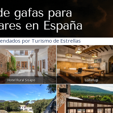
endados por Turismo de Estrellas
Hotel Rural Sisapo
LoRefugi