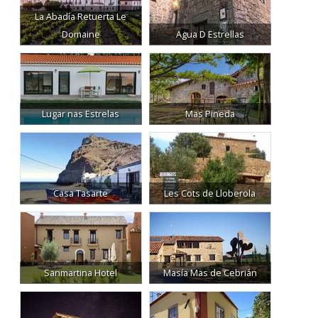
La Abadía Retuerta Le
Domaine
Agua D Estrellas
Lugar nas Estrelas
Mas Pineda
Casa Tasarte
Les Cots de Lloberola
Sanmartina Hotel
Masía Mas de Cebrián