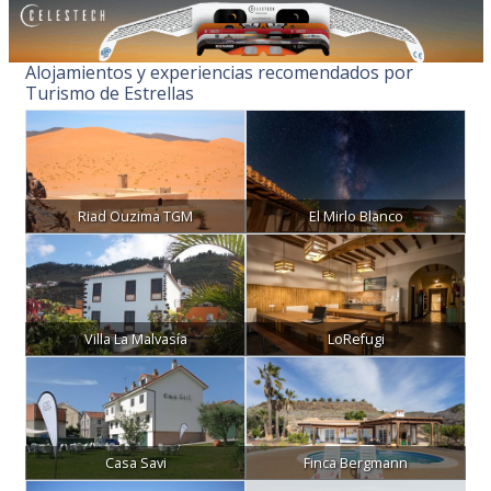
Alojamientos y experiencias recomendados por
Turismo de Estrellas
Riad Ouzima TGM
El Mirlo Blanco
Villa La Malvasía
LoRefugi
Casa Savi
Finca Bergmann