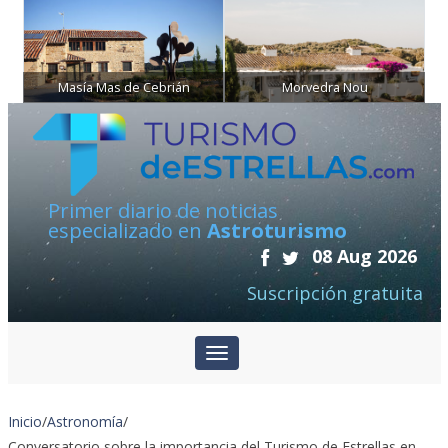
Masía Mas de Cebrián
Morvedra Nou
Primer diario de noticias
especializado en
Astroturismo
08 Aug 2026
Suscripción gratuita
Inicio
/
Astronomía
/
Conversatorio sobre la importancia del Turismo de Estrellas en