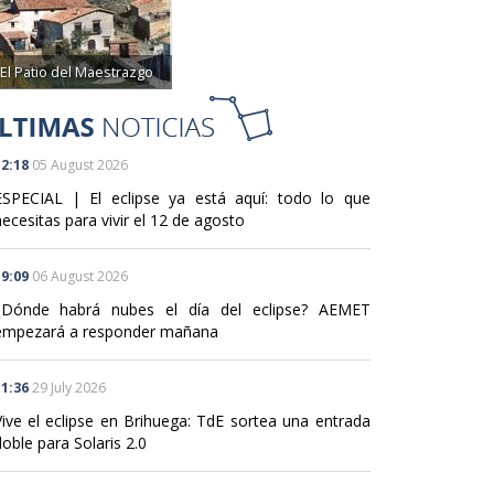
El Patio del Maestrazgo
2:18
05 August 2026
ESPECIAL | El eclipse ya está aquí: todo lo que
ecesitas para vivir el 12 de agosto
9:09
06 August 2026
¿Dónde habrá nubes el día del eclipse? AEMET
empezará a responder mañana
1:36
29 July 2026
Vive el eclipse en Brihuega: TdE sortea una entrada
oble para Solaris 2.0