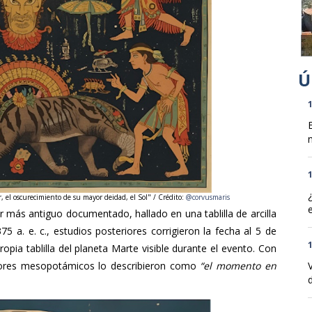
1
n
1
r, el oscurecimiento de su mayor deidad, el Sol" / Crédito:
@corvusmaris
ar más antiguo documentado, hallado en una tablilla de arcilla
 a. e. c., estudios posteriores corrigieron la fecha al 5 de
1
ropia tablilla del planeta Marte visible durante el evento. Con
dores mesopotámicos lo describieron como
“el momento en
d