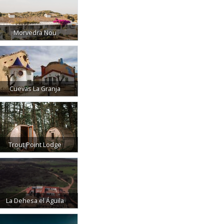
Morvedra Nou
Cuevas La Granja
Trout Point Lodge
La Dehesa el Águila