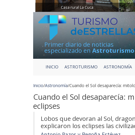
Casa rural La Cuca
Primer diario de noticias
especializado en
Astroturismo
INICIO
ASTROTURISMO
ASTRONOMÍA
Inicio
/
Astronomía
/
Cuando el Sol desaparecía: mitolo
Cuando el Sol desaparecía: mi
eclipses
Lobos que devoran al Sol, dragone
explicaron los eclipses las civiliz
Antonio Pazos y Begoña Estévez