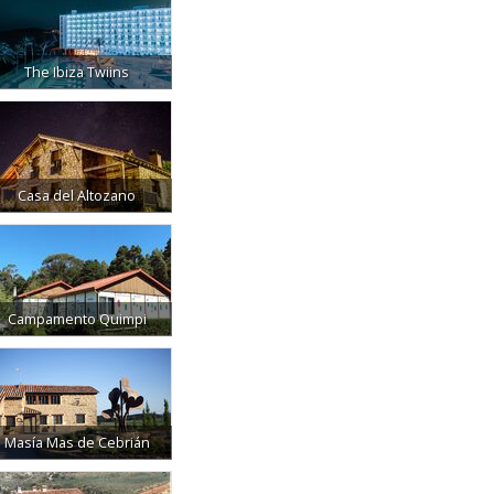
The Ibiza Twiins
Casa del Altozano
Campamento Quimpi
Masía Mas de Cebrián