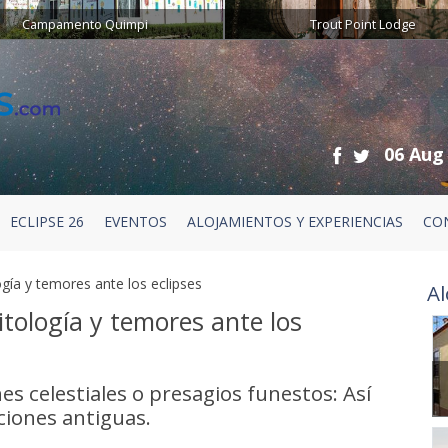
Campamento Quimpi
Trout Point Lodge
06 Aug
ECLIPSE 26
EVENTOS
ALOJAMIENTOS Y EXPERIENCIAS
CO
gía y temores ante los eclipses
Al
tología y temores ante los
s celestiales o presagios funestos: Así
aciones antiguas.