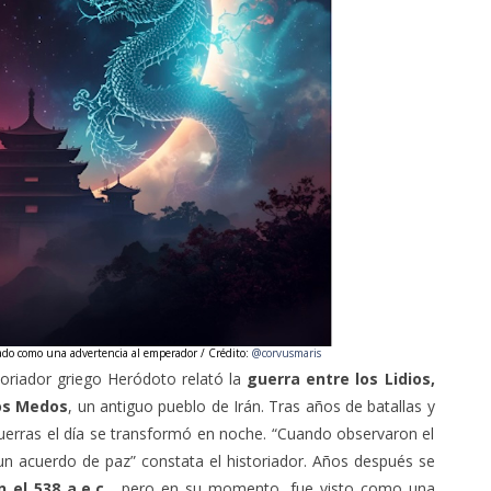
ado
como una advertencia al emperador / Crédito:
@corvusmaris
toriador griego Heródoto relató la
guerra entre los Lidios,
los Medos
, un antiguo pueblo de Irán. Tras años de batallas y
erras el día se transformó en noche. “Cuando observaron el
 un acuerdo de paz” constata el historiador. Años después se
n el 538 a.e.c
, pero en su momento, fue visto como una