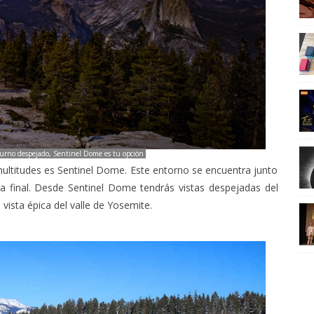
cturno despejado, Sentinel Dome es tu opción
s multitudes es Sentinel Dome. Este entorno se encuentra junto
sta final. Desde Sentinel Dome tendrás vistas despejadas del
vista épica del valle de Yosemite.