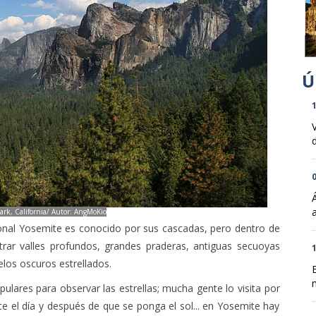
1
d
0
ark, California/ Autor: AngMoKio
nal Yosemite es conocido por sus cascadas, pero dentro de
rar valles profundos, grandes praderas, antiguas secuoyas
1
ielos oscuros estrellados.
n
lares para observar las estrellas; mucha gente lo visita por
te el día y después de que se ponga el sol... en Yosemite hay