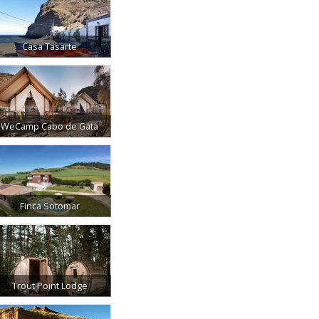
Casa Tasarte
WeCamp Cabo de Gata
Finca Sotomar
Trout Point Lodge