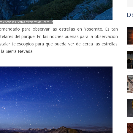
D
elebran las fiestas estelares del parque
ecomendado para observar las estrellas en Yosemite. Es tan
stelares del parque. En las noches buenas para la observación
stalar telescopios para que pueda ver de cerca las estrellas
e la Sierra Nevada.