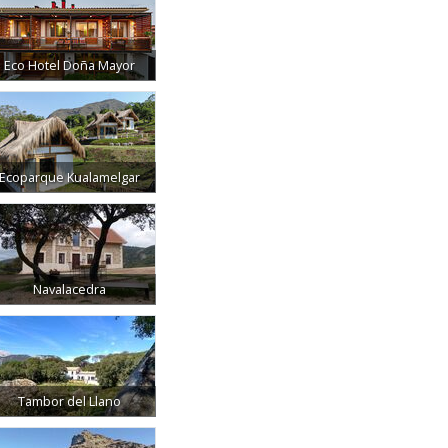
Eco Hotel Doña Mayor
Ecoparque Kualamelgar
Navalacedra
Tambor del Llano