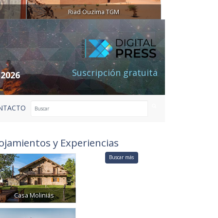
Riad Ouzima TGM
Suscripción gratuita
 2026
NTACTO
ojamientos y Experiencias
Buscar más
Casa Moliniás