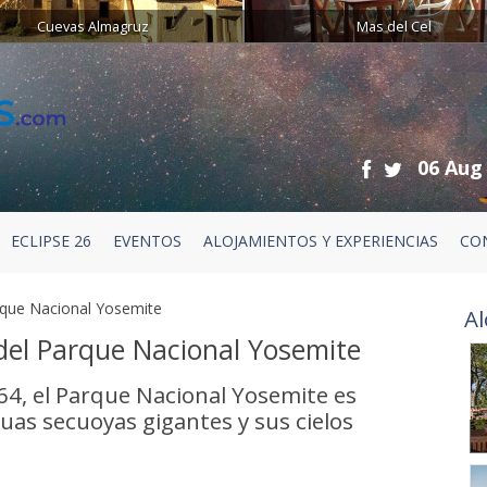
Cuevas Almagruz
Mas del Cel
06 Aug
ECLIPSE 26
EVENTOS
ALOJAMIENTOS Y EXPERIENCIAS
CO
arque Nacional Yosemite
Al
 del Parque Nacional Yosemite
64, el Parque Nacional Yosemite es
uas secuoyas gigantes y sus cielos