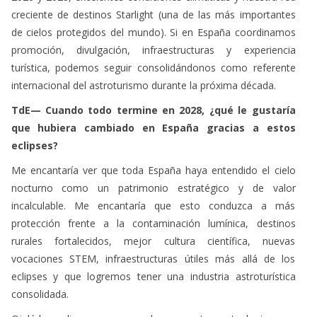
promoción, divulgación, infraestructuras y experiencia
turística, podemos seguir consolidándonos como referente
internacional del astroturismo durante la próxima década.
TdE— Cuando todo termine en 2028, ¿qué le gustaría
que hubiera cambiado en España gracias a estos
eclipses?
Me encantaría ver que toda España haya entendido el cielo
nocturno como un patrimonio estratégico y de valor
incalculable. Me encantaría que esto conduzca a más
protección frente a la contaminación lumínica, destinos
rurales fortalecidos, mejor cultura científica, nuevas
vocaciones STEM, infraestructuras útiles más allá de los
eclipses y que logremos tener una industria astroturística
consolidada.
Ojalá los eclipses no sean solo un evento puntual, sino que
nos dejen un legado duradero para el territorio y para la
protección de los cielos oscuros.