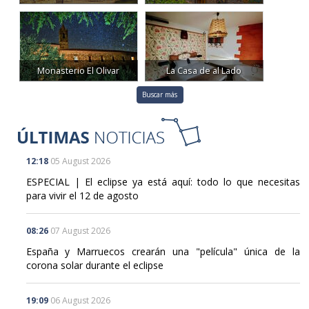
Monasterio El Olivar
La Casa de al Lado
Buscar más
12:18
05 August 2026
ESPECIAL | El eclipse ya está aquí: todo lo que necesitas
para vivir el 12 de agosto
08:26
07 August 2026
España y Marruecos crearán una "película" única de la
corona solar durante el eclipse
19:09
06 August 2026
¿Dónde habrá nubes el día del eclipse? AEMET empezará a
responder mañana