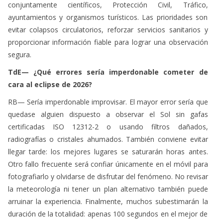
proporcionar información fiable para lograr una observación
segura.
TdE— ¿Qué errores sería imperdonable cometer de
cara al eclipse de 2026?
RB— Sería imperdonable improvisar. El mayor error sería que
quedase alguien dispuesto a observar el Sol sin gafas
certificadas ISO 12312-2 o usando filtros dañados,
radiografías o cristales ahumados. También conviene evitar
llegar tarde: los mejores lugares se saturarán horas antes.
Otro fallo frecuente será confiar únicamente en el móvil para
fotografiarlo y olvidarse de disfrutar del fenómeno. No revisar
la meteorología ni tener un plan alternativo también puede
arruinar la experiencia. Finalmente, muchos subestimarán la
duración de la totalidad: apenas 100 segundos en el mejor de
los casos. Conocer los horarios exactos y hacer un ensayo
previo marcará la diferencia entre un recuerdo inolvidable y
una decepción.