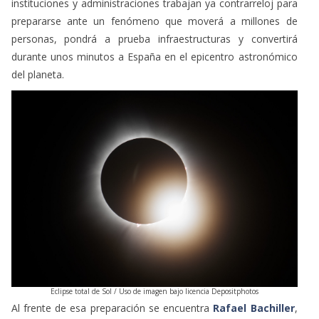
durante unos minutos a España en el epicentro astronómico
del planeta.
Eclipse total de Sol / Uso de imagen bajo licencia Depositphotos
Al frente de esa preparación se encuentra
Rafael Bachiller
,
director del
Observatorio Astronómico Nacional
y
presidente de la
Comisión Científica y de Asesoramiento
del Trío de Eclipses
, el organismo encargado de coordinar