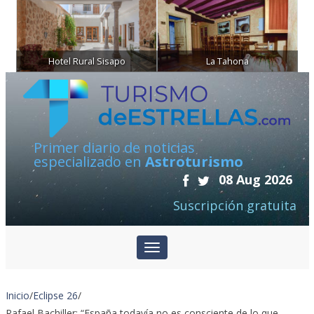
Hotel Rural Sisapo
La Tahona
Primer diario de noticias
especializado en
Astroturismo
08 Aug 2026
Suscripción gratuita
Inicio
/
Eclipse 26
/
Rafael Bachiller: “España todavía no es consciente de lo que