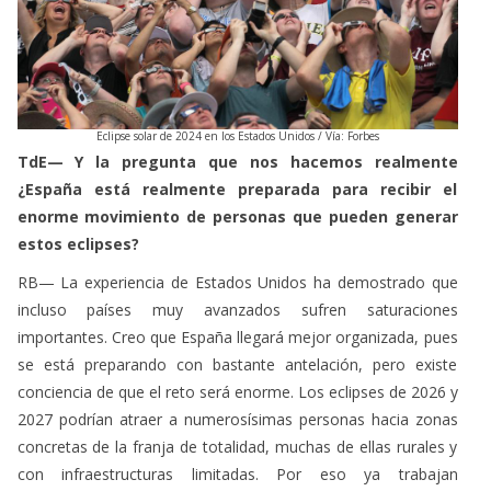
Eclipse solar de 2024 en los Estados Unidos / Vía: Forbes
TdE— Y la pregunta que nos hacemos realmente
¿España está realmente preparada para recibir el
enorme movimiento de personas que pueden generar
estos eclipses?
RB— La experiencia de Estados Unidos ha demostrado que
incluso países muy avanzados sufren saturaciones
importantes. Creo que España llegará mejor organizada, pues
se está preparando con bastante antelación, pero existe
conciencia de que el reto será enorme. Los eclipses de 2026 y
2027 podrían atraer a numerosísimas personas hacia zonas
concretas de la franja de totalidad, muchas de ellas rurales y
con infraestructuras limitadas. Por eso ya trabajan
conjuntamente científicos, Protección Civil, Tráfico,
ayuntamientos y organismos turísticos. Las prioridades son
evitar colapsos circulatorios, reforzar servicios sanitarios y