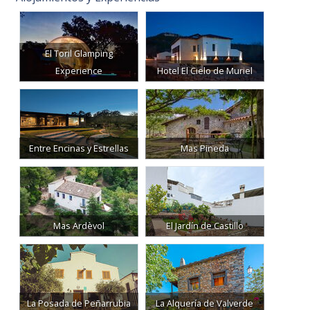
El Toril Glamping
Experience
Hotel El Cielo de Muriel
Entre Encinas y Estrellas
Mas Pineda
Mas Ardèvol
El Jardín de Castillo
La Posada de Peñarrubia
La Alquería de Valverde