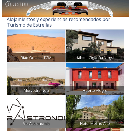
Alojamientos y experiencias recomendados por
Turismo de Estrellas
Riad Ouzima TGM
Hábitat Cigüeña Negra
Morvedra Nou
Huerto Alegre
VerAstronomía
Hotel Molino Alto