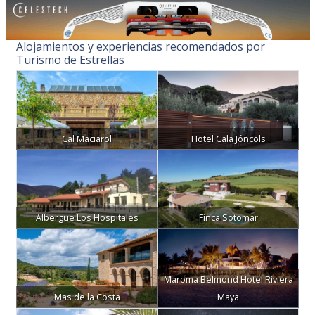
Alojamientos y experiencias recomendados por
Turismo de Estrellas
Cal Maciarol
Hotel Cala Jóncols
Albergue Los Hospitales
Finca Sotomar
Maroma Belmond Hotel Riviera
Mas de la Costa
Maya