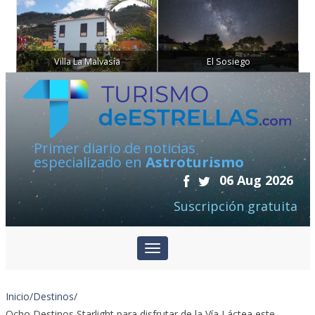
Villa La Malvasía
El Sosiego
Primer diario de noticias
especializado en
Astroturismo
06 Aug 2026
Suscripción gratuita
Inicio
/
Destinos
/
Ocho Destinos Starlight para disfrutar de la Vía Láctea este